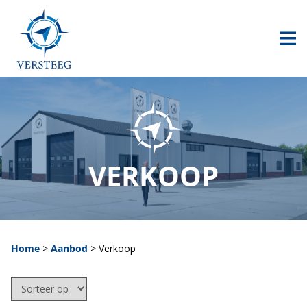
HOME
AANBOD
CONTACT
0517 240 500
VERKOOP
info@versteegheftrucks.nl
Home
>
Aanbod
>
Verkoop