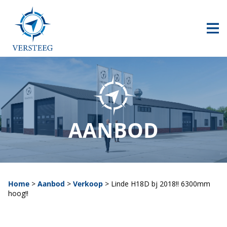
HOME
AANBOD
CONTACT
0517 240 500
AANBOD
info@versteegheftrucks.nl
Home
>
Aanbod
>
Verkoop
>
Linde H18D bj 2018!! 6300mm
hoog!!