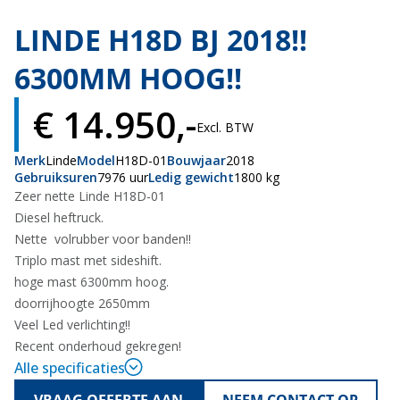
LINDE H18D BJ 2018!!
6300MM HOOG!!
€ 14.950,-
Excl. BTW
Merk
Linde
Model
H18D-01
Bouwjaar
2018
Gebruiksuren
7976 uur
Ledig gewicht
1800 kg
Zeer nette Linde H18D-01
Diesel heftruck.
Nette volrubber voor banden!!
Triplo mast met sideshift.
hoge mast 6300mm hoog.
doorrijhoogte 2650mm
Veel Led verlichting!!
Recent onderhoud gekregen!
Alle specificaties