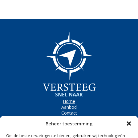
SNEL NAAR
Home
Aanbod
Contact
OPENINGSTIJDEN
Beheer toestemming
Bezoekadres
Westerpolder 6e, Dronryp
Om de beste ervaringen te bieden, gebruiken wij technologieën
Maandag t/m vrijdag
8.00 tot 17.00