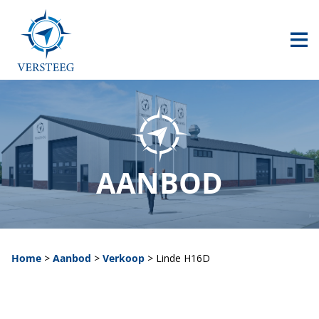
HOME
AANBOD
CONTACT
0517 240 500
AANBOD
info@versteegheftrucks.nl
Home
>
Aanbod
>
Verkoop
>
Linde H16D