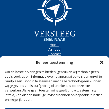
SNEL NAAR
Home
Aanbod
Contact
OPENINGSTIJDEN
Beheer toestemming
Bezoekadres
Westerpolder 6e, Dronryp
Om de beste ervaringen te bieden, gebruiken wij technologieën
Maandag t/m vrijdag
8.00 tot 17.00
zoals cookies om informatie over je apparaat op te slaan en/of te
raadplegen. Door in te stemmen met deze technologieën kunnen
Zaterdag
Op afspraak
wij gegevens zoals surfgedrag of unieke ID's op deze site
CONTACT
verwerken. Als je geen toestemming geeft of uw toestemming
Westerpolder 6e
intrekt, kan dit een nadelige invloed hebben op bepaalde functies
9035 VS Dronryp
en mogelijkheden.
0517 240 500
info@versteegheftrucks.nl