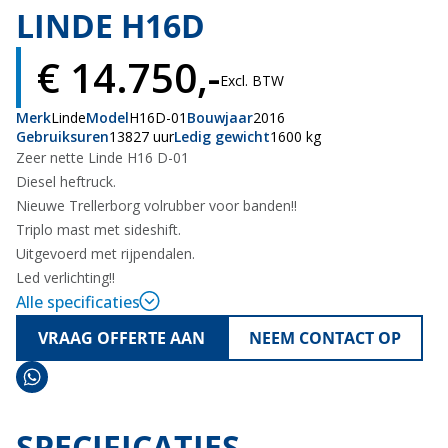
LINDE H16D
€ 14.750,-
Excl. BTW
Merk
Linde
Model
H16D-01
Bouwjaar
2016
Gebruiksuren
13827 uur
Ledig gewicht
1600 kg
Zeer nette Linde H16 D-01
Diesel heftruck.
Nieuwe Trellerborg volrubber voor banden!!
Triplo mast met sideshift.
Uitgevoerd met rijpendalen.
Led verlichting!!
Alle specificaties
VRAAG OFFERTE AAN
NEEM CONTACT OP
SPECIFICATIES