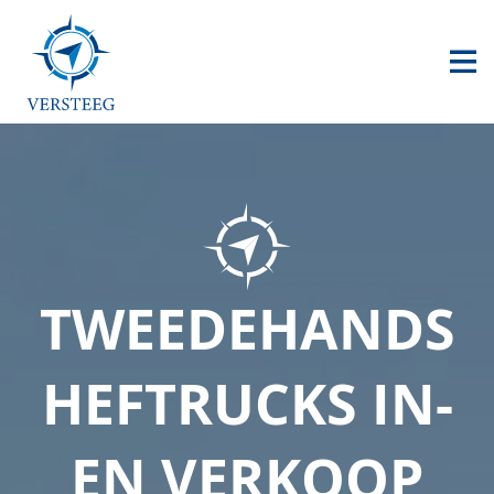
HOME
AANBOD
CONTACT
0517 240 500
info@versteegheftrucks.nl
TWEEDEHANDS
HEFTRUCKS IN-
EN VERKOOP