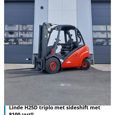
Linde H25D triplo met sideshift met
8100 uur!!