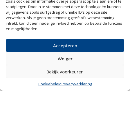
zoals cookies om informatie over je apparaat op te slaan en/of te
raadplegen. Door in te stemmen met deze technologieën kunnen
wij gegevens zoals surfgedrag of unieke ID's op deze site
verwerken. Als je geen toestemming geeft of uw toestemming
intrekt, kan dit een nadelige invloed hebben op bepaalde functies
en mogelijkheden.
Accepteren
Genie Hoogwerker GS-1532 bj2017!!
Weiger
MEER INFORMATIE
VERKOCHT
Bekijk voorkeuren
Cookiebeleid
Privacyverklaring
Verkocht