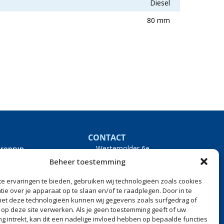
Diesel
80 mm
CONTACT
Westerpolder 6e
Dronryp
9035 VS Dronryp
Beheer toestemming
0517 240 500
info@versteegheftrucks.nl
e ervaringen te bieden, gebruiken wij technologieën zoals cookies
ie over je apparaat op te slaan en/of te raadplegen. Door in te
t deze technologieën kunnen wij gegevens zoals surfgedrag of
s op deze site verwerken. Als je geen toestemming geeft of uw
g intrekt, kan dit een nadelige invloed hebben op bepaalde functies