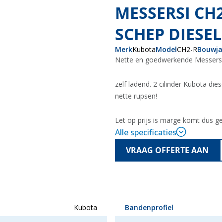
MESSERSI CH
SCHEP DIESEL
Merk
Kubota
Model
CH2-R
Bouwja
Nette en goedwerkende Messersi 
zelf ladend. 2 cilinder Kubota die
nette rupsen!
Let op prijs is marge komt dus ge
Alle specificaties
VRAAG OFFERTE AAN
Kubota
Bandenprofiel