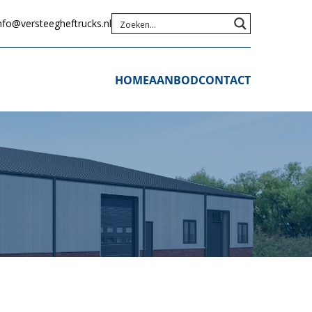
nfo@versteegheftrucks.nl
HOME
AANBOD
CONTACT