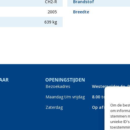
CH2-R
Brandstof
2005
Breedte
639 kg
AAR
OPENINGSTIJDEN
Bezoekadres
Westerpolder 6e, 
Maandag t/m vrijdag
8.00 tot 17.00
Om de best
Zaterdag
Op afspraak
om informat
stemmen me
unieke ID'
toestemmin