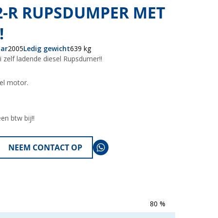
2-R RUPSDUMPER MET
!
ar
2005
Ledig gewicht
639 kg
zelf ladende diesel Rupsdumer!!
sel motor.
en btw bij!!
NEEM CONTACT OP
80 %