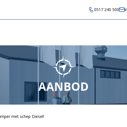
0517 240 500
i
AANBOD
mper met schep Diesel!