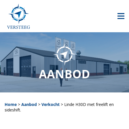
HOME
AANBOD
CONTACT
0517 240 500
AANBOD
info@versteegheftrucks.nl
Home
>
Aanbod
>
Verkocht
>
Linde H30D met freelift en
sideshift.