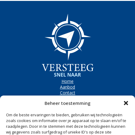
SNEL NAAR
Home
Aanbod
Contact
OPENINGSTIJDEN
Beheer toestemming
Bezoekadres
Westerpolder 6e, Dronryp
Om de beste ervaringen te bieden, gebruiken wij technologieën
Maandag t/m vrijdag
8.00 tot 17.00
zoals cookies om informatie over je apparaat op te slaan en/of te
raadplegen. Door in te stemmen met deze technologieën kunnen
Zaterdag
Op afspraak
wij gegevens zoals surfgedrag of unieke ID's op deze site
CONTACT