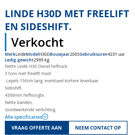
Verkocht
LINDE H30D MET FREELIFT
EN SIDESHIFT.
Verkocht
Merk
Linde
Model
H30D
Bouwjaar
2005
Gebruiksuren
4231 uur
Ledig gewicht
2999 kg
Nette Linde H30 Diesel heftruck.
3 tons met freelift mast
Lepels 150cm lang. eventueel kortere leverbaar.
Sideshift.
4300mm hefhoogte.
Nette banden,
Goedwerkende verlichting.
Alle specificaties
VRAAG OFFERTE AAN
NEEM CONTACT OP