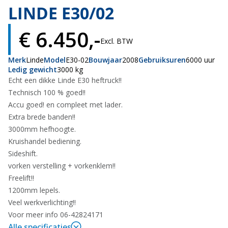
LINDE E30/02
€ 6.450,-
Excl. BTW
Merk
Linde
Model
E30-02
Bouwjaar
2008
Gebruiksuren
6000 uur
Ledig gewicht
3000 kg
Echt een dikke Linde E30 heftruck!!
Technisch 100 % goed!!
Accu goed! en compleet met lader.
Extra brede banden!!
3000mm hefhoogte.
Kruishandel bediening.
Sideshift.
vorken verstelling + vorkenklem!!
Freelift!!
1200mm lepels.
Veel werkverlichting!!
Voor meer info 06-42824171
Alle specificaties