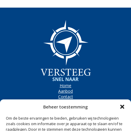
SNEL NAAR
Home
Aanbod
Contact
OPENINGSTIJDEN
Beheer toestemming
Bezoekadres
Westerpolder 6e, Dronryp
Om de beste ervaringen te bieden, gebruiken wij technologieën
Maandag t/m vrijdag
8.00 tot 17.00
zoals cookies om informatie over je apparaat op te slaan en/of te
raadplegen. Door in te stemmen met deze technologieën kunnen
Zaterdag
Op afspraak