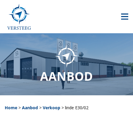
HOME
AANBOD
CONTACT
0517 240 500
AANBOD
info@versteegheftrucks.nl
Home
>
Aanbod
>
Verkoop
>
linde E30/02