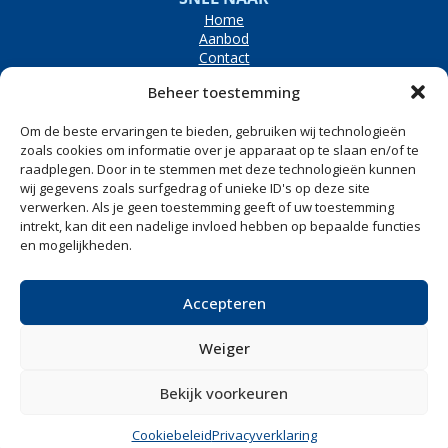
Home
Aanbod
Contact
OPENINGSTIJDEN
Beheer toestemming
Bezoekadres
Westerpolder 6e, Dronryp
Om de beste ervaringen te bieden, gebruiken wij technologieën
Maandag t/m vrijdag
8.00 tot 17.00
zoals cookies om informatie over je apparaat op te slaan en/of te
raadplegen. Door in te stemmen met deze technologieën kunnen
Zaterdag
Op afspraak
wij gegevens zoals surfgedrag of unieke ID's op deze site
CONTACT
verwerken. Als je geen toestemming geeft of uw toestemming
Westerpolder 6e
intrekt, kan dit een nadelige invloed hebben op bepaalde functies
9035 VS Dronryp
en mogelijkheden.
0517 240 500
info@versteegheftrucks.nl
Accepteren
Weiger
Alle vermelde prijzen op deze website zijn veelal excl. BTW
•
Copyright © 2025 Versteeg
•
Cookiebeleid
•
Privacyverklaring
Bekijk voorkeuren
Created by
Cookiebeleid
Privacyverklaring