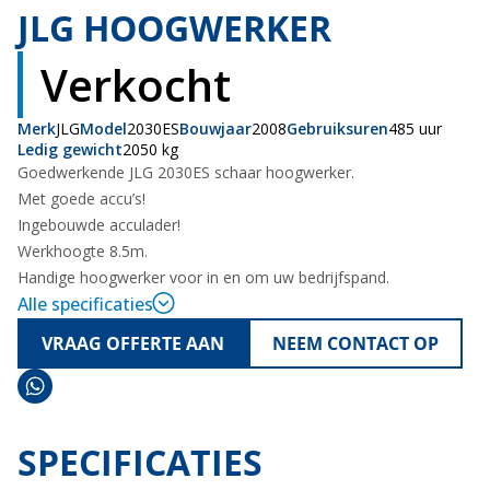
Verkocht
JLG HOOGWERKER
Verkocht
Merk
JLG
Model
2030ES
Bouwjaar
2008
Gebruiksuren
485 uur
Ledig gewicht
2050 kg
Goedwerkende JLG 2030ES schaar hoogwerker.
Met goede accu’s!
Ingebouwde acculader!
Werkhoogte 8.5m.
Handige hoogwerker voor in en om uw bedrijfspand.
Alle specificaties
VRAAG OFFERTE AAN
NEEM CONTACT OP
SPECIFICATIES