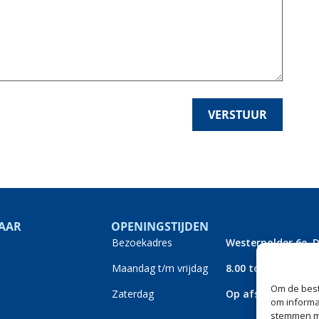
AAR
OPENINGSTIJDEN
Bezoekadres
Westerpolder 6e, 
Maandag t/m vrijdag
8.00 tot 17.00
Om de best
Zaterdag
Op afspraak
om informat
stemmen me