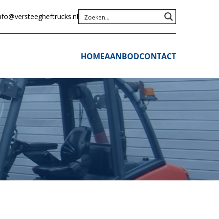
nfo@versteegheftrucks.nl
HOME
AANBOD
CONTACT