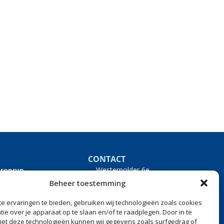
CONTACT
Westerpolder 6e
Dronryp
9035 VS Dronryp
Beheer toestemming
0517 240 500
info@versteegheftrucks.nl
e ervaringen te bieden, gebruiken wij technologieën zoals cookies
ie over je apparaat op te slaan en/of te raadplegen. Door in te
t deze technologieën kunnen wij gegevens zoals surfgedrag of