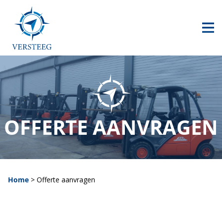
HOME
AANBOD
CONTACT
0517 240 500
OFFERTE AANVRAGEN
info@versteegheftrucks.nl
Home
>
Offerte aanvragen