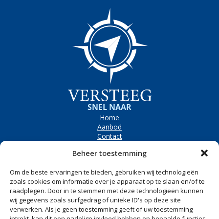
SNEL NAAR
Home
Aanbod
Contact
OPENINGSTIJDEN
Beheer toestemming
Bezoekadres
Westerpolder 6e, Dronryp
Om de beste ervaringen te bieden, gebruiken wij technologieën
Maandag t/m vrijdag
8.00 tot 17.00
zoals cookies om informatie over je apparaat op te slaan en/of te
raadplegen. Door in te stemmen met deze technologieën kunnen
Zaterdag
Op afspraak
wij gegevens zoals surfgedrag of unieke ID's op deze site
CONTACT
verwerken. Als je geen toestemming geeft of uw toestemming
Westerpolder 6e
intrekt, kan dit een nadelige invloed hebben op bepaalde functies