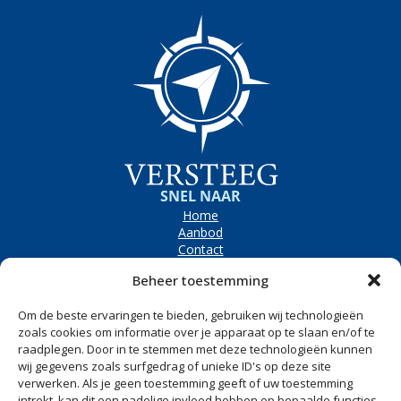
SNEL NAAR
Home
Aanbod
Contact
OPENINGSTIJDEN
Beheer toestemming
Bezoekadres
Westerpolder 6e, Dronryp
Om de beste ervaringen te bieden, gebruiken wij technologieën
Maandag t/m vrijdag
8.00 tot 17.00
zoals cookies om informatie over je apparaat op te slaan en/of te
raadplegen. Door in te stemmen met deze technologieën kunnen
Zaterdag
Op afspraak
wij gegevens zoals surfgedrag of unieke ID's op deze site
CONTACT
verwerken. Als je geen toestemming geeft of uw toestemming
Westerpolder 6e
intrekt, kan dit een nadelige invloed hebben op bepaalde functies