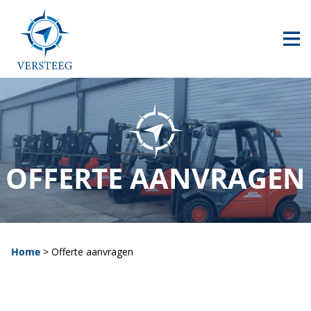
HOME
AANBOD
CONTACT
0517 240 500
OFFERTE AANVRAGEN
info@versteegheftrucks.nl
Home
>
Offerte aanvragen